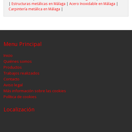
|
Estructuras metálicas en Málaga
|
Acero Inoxidable en Málaga
|
Carpintería metálica en Málaga
|
Menu Principal
Inicio
Quiénes somos
Productos
Trabajos realizados
Contacto
Aviso legal
Más información sobre las cookies
Política de cookies
Localización