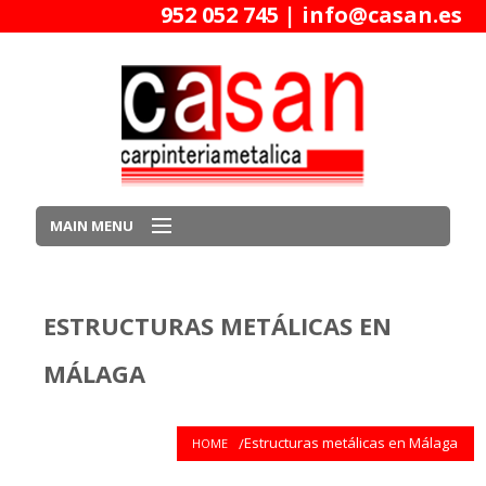
952 052 745 |
info@casan.es
MAIN MENU
Inicio
ESTRUCTURAS METÁLICAS EN
Quiénes somos
MÁLAGA
Productos
Estructuras metálicas en Málaga
HOME
Trabajos Realizados