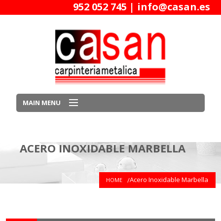
952 052 745 |
info@casan.es
MAIN MENU
Inicio
ACERO INOXIDABLE MARBELLA
Quiénes somos
Acero Inoxidable Marbella
HOME
Productos
Trabajos Realizados